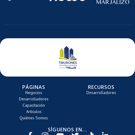
E
DE
DE
TE
ARRETE
CARRETE
CARRE
PÁGINAS
RECURSOS
Negocios
Desarrolladores
Desarrolladores
Capacitación
Artículos
Quiénes Somos
SÍGUENOS EN...