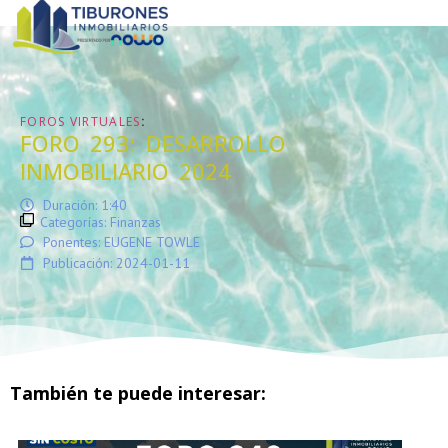
:
FOROS VIRTUALES
FORO 293: DESARROLLO
INMOBILIARIO 2024
Duración: 1:40
Categorías:
Finanzas
Ponentes: EUGENE TOWLE
Publicación: 2024-01-11
También te puede interesar: