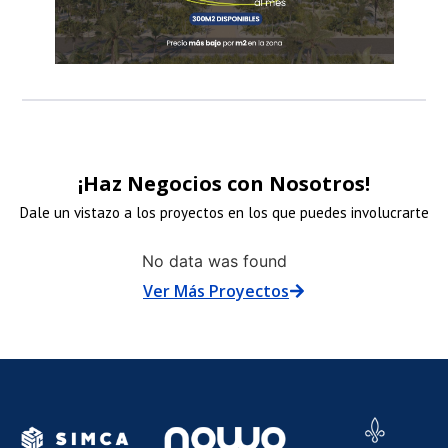
¡Haz Negocios con Nosotros!
Dale un vistazo a los proyectos en los que puedes involucrarte
NLACE
ENLACE
ENLACE
No data was found
Ver Más Proyectos
E
DE
DE
N
MAGEN
IMAGEN
IMAGE