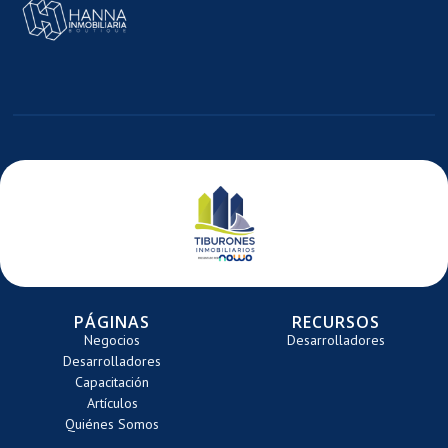
MAGEN
E
ARRETE
PÁGINAS
RECURSOS
Negocios
Desarrolladores
Desarrolladores
Capacitación
Artículos
Quiénes Somos