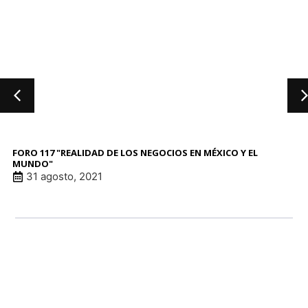
FORO 117 "REALIDAD DE LOS NEGOCIOS EN MÉXICO Y EL
MUNDO"
31 agosto, 2021
LINK DE ANUNCI
LINK DE ANUNCI
LINK DE ANUNCI
LINK DE ANUNCI