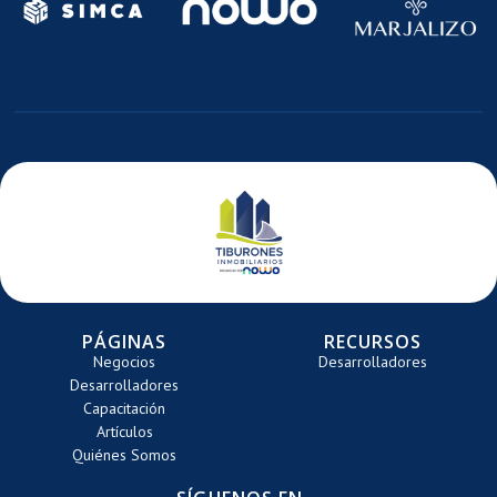
E
DE
DE
TE
ARRETE
CARRETE
CARRE
PÁGINAS
RECURSOS
Negocios
Desarrolladores
Desarrolladores
Capacitación
Artículos
Quiénes Somos