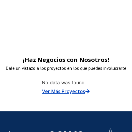
patrocinadore
patrocinadore
patrocinadore
patrocinadore
¡Haz Negocios con Nosotros!
Dale un vistazo a los proyectos en los que puedes involucrarte
NLACE
ENLACE
ENLACE
No data was found
Ver Más Proyectos
E
DE
DE
N
MAGEN
IMAGEN
IMAGE