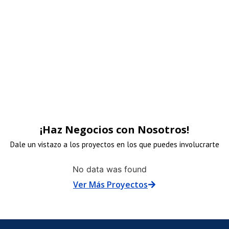
LINK DE ANUNCI
LINK DE ANUNCI
LINK DE ANUNCI
LINK DE ANUNCI
patrocinadore
patrocinadore
patrocinadore
patrocinadore
LACE
ENLACE
ENLACE
ENLACE
¡Haz Negocios con Nosotros!
E
DE
DE
DE
Dale un vistazo a los proyectos en los que puedes involucrarte
No data was found
MAGEN
IMAGEN
IMAGEN
IMAGEN
Ver Más Proyectos