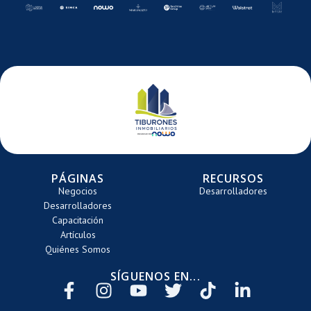
E
DE
DE
DE
ARRETE
CARRETE
CARRETE
CARRETE
PÁGINAS
RECURSOS
Negocios
Desarrolladores
Desarrolladores
Capacitación
Artículos
Quiénes Somos
SÍGUENOS EN...