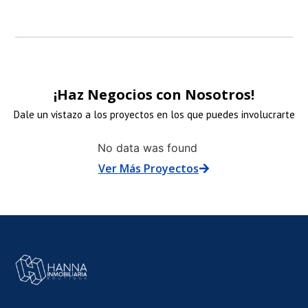
¡Haz Negocios con Nosotros!
Dale un vistazo a los proyectos en los que puedes involucrarte
NLACE
No data was found
Ver Más Proyectos
E
MAGEN