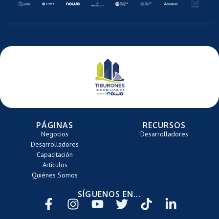
E
DE
DE
DE
ARRETE
CARRETE
CARRETE
CARRETE
PÁGINAS
RECURSOS
Negocios
Desarrolladores
Desarrolladores
Capacitación
Artículos
Quiénes Somos
SÍGUENOS EN...