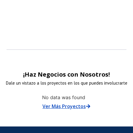
patrocinadore
patrocinadore
patrocinadore
patrocinadore
LACE
ENLACE
ENLACE
ENLACE
¡Haz Negocios con Nosotros!
E
DE
DE
DE
Dale un vistazo a los proyectos en los que puedes involucrarte
No data was found
MAGEN
IMAGEN
IMAGEN
IMAGEN
Ver Más Proyectos