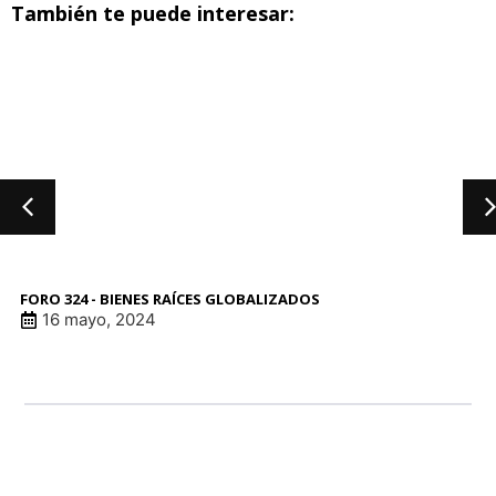
También te puede interesar:
FORO 324 - BIENES RAÍCES GLOBALIZADOS
16 mayo, 2024
LINK DE ANUNCI
LINK DE ANUNCI
LINK DE ANUNCI
LINK DE ANUNCI