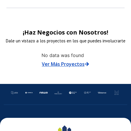
LACE
ENLACE
ENLACE
ENLACE
¡Haz Negocios con Nosotros!
E
DE
DE
DE
Dale un vistazo a los proyectos en los que puedes involucrarte
No data was found
MAGEN
IMAGEN
IMAGEN
IMAGEN
Ver Más Proyectos
E
DE
DE
DE
ARRETE
CARRETE
CARRETE
CARRETE