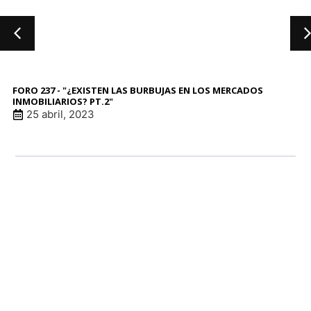
FORO 237 - "¿EXISTEN LAS BURBUJAS EN LOS MERCADOS
INMOBILIARIOS? PT.2"
25 abril, 2023
LINK DE ANUNCI
LINK DE ANUNCI
LINK DE ANUNCI
LINK DE ANUNCI
patrocinadore
patrocinadore
patrocinadore
patrocinadore