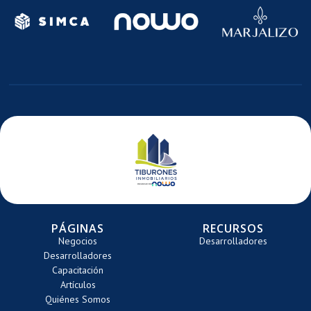
N
MAGEN
IMAGEN
IMAGE
E
DE
DE
TE
ARRETE
CARRETE
CARRE
PÁGINAS
RECURSOS
Negocios
Desarrolladores
Desarrolladores
Capacitación
Artículos
Quiénes Somos