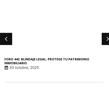
FORO 442: BLINDAJE LEGAL: PROTEGE TU PATRIMONIO
INMOBILIARIO
30 octubre, 2025
LINK DE ANUNCI
LINK DE ANUNCI
LINK DE ANUNCI
LINK DE ANUNCI