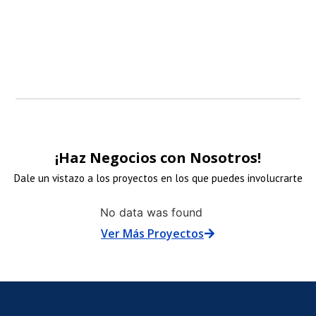
patrocinadore
patrocinadore
patrocinadore
patrocinadore
¡Haz Negocios con Nosotros!
Dale un vistazo a los proyectos en los que puedes involucrarte
NLACE
ENLACE
ENLACE
No data was found
Ver Más Proyectos
E
DE
DE