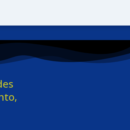
des
nto,