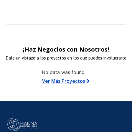
¡Haz Negocios con Nosotros!
Dale un vistazo a los proyectos en los que puedes involucrarte
NLACE
No data was found
Ver Más Proyectos
E
MAGEN