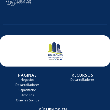
E
ARRETE
PÁGINAS
RECURSOS
Negocios
Desarrolladores
Desarrolladores
Capacitación
Artículos
Quiénes Somos
SÍGUENOS EN...