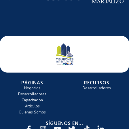
E
DE
DE
TE
ARRETE
CARRETE
CARRE
PÁGINAS
RECURSOS
Negocios
Desarrolladores
Desarrolladores
Capacitación
Artículos
Quiénes Somos
SÍGUENOS EN...