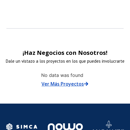
¡Haz Negocios con Nosotros!
Dale un vistazo a los proyectos en los que puedes involucrarte
NLACE
ENLACE
ENLACE
No data was found
Ver Más Proyectos
E
DE
DE
N
MAGEN
IMAGEN
IMAGE