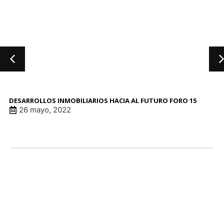
DESARROLLOS INMOBILIARIOS HACIA AL FUTURO FORO 15
26 mayo, 2022
LINK DE ANUNCI
LINK DE ANUNCI
LINK DE ANUNCI
LINK DE ANUNCI
patrocinadore
patrocinadore
patrocinadore
patrocinadore