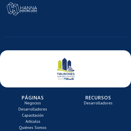
MAGEN
E
ARRETE
PÁGINAS
RECURSOS
Negocios
Desarrolladores
Desarrolladores
Capacitación
Artículos
Quiénes Somos