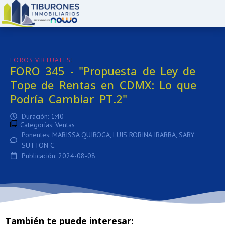
:
FOROS VIRTUALES
FORO 345 - "Propuesta de Ley de
Tope de Rentas en CDMX: Lo que
Podría Cambiar PT.2"
Duración: 1:40
Categorías:
Ventas
Ponentes: MARISSA QUIROGA, LUIS ROBINA IBARRA, SARY
SUTTON C.
Publicación: 2024-08-08
También te puede interesar: