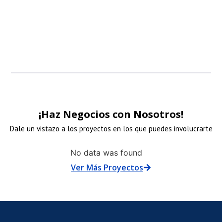
patrocinadore
patrocinadore
patrocinadore
patrocinadore
¡Haz Negocios con Nosotros!
Dale un vistazo a los proyectos en los que puedes involucrarte
NLACE
ENLACE
ENLACE
No data was found
Ver Más Proyectos
E
DE
DE