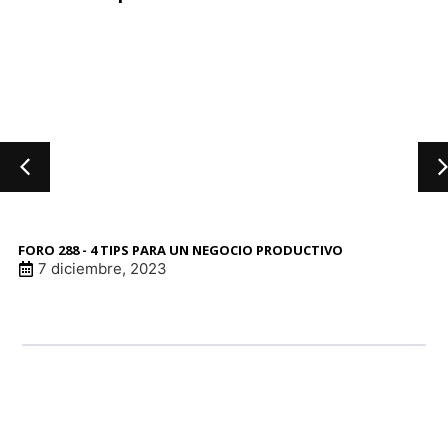
FORO 288 - 4 TIPS PARA UN NEGOCIO PRODUCTIVO
7 diciembre, 2023
LINK DE ANUNCI
LINK DE ANUNCI
LINK DE ANUNCI
LINK DE ANUNCI