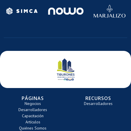
N
MAGEN
IMAGEN
IMAGE
E
DE
DE
TE
ARRETE
CARRETE
CARRE
PÁGINAS
RECURSOS
Negocios
Desarrolladores
Desarrolladores
Capacitación
Artículos
Quiénes Somos