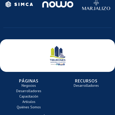
E
DE
DE
TE
ARRETE
CARRETE
CARRE
PÁGINAS
RECURSOS
Negocios
Desarrolladores
Desarrolladores
Capacitación
Artículos
Quiénes Somos