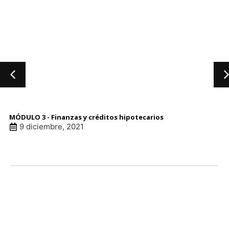
MÓDULO 3 - Finanzas y créditos hipotecarios
9 diciembre, 2021
LINK DE ANUNCI
LINK DE ANUNCI
LINK DE ANUNCI
LINK DE ANUNCI