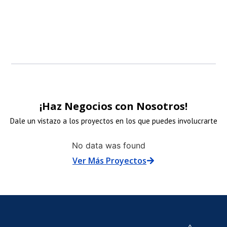
patrocinadore
patrocinadore
patrocinadore
patrocinadore
¡Haz Negocios con Nosotros!
Dale un vistazo a los proyectos en los que puedes involucrarte
NLACE
ENLACE
ENLACE
No data was found
Ver Más Proyectos
E
DE
DE
N
MAGEN
IMAGEN
IMAGE