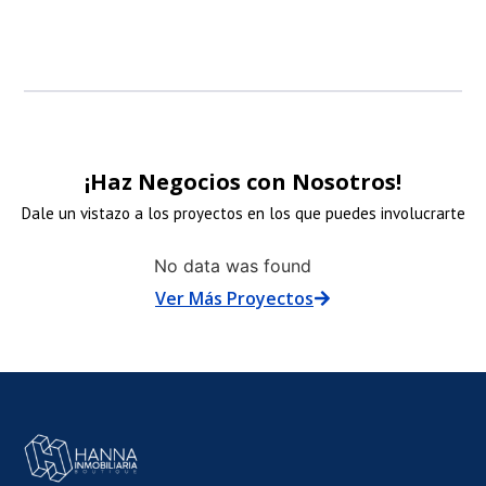
¡Haz Negocios con Nosotros!
Dale un vistazo a los proyectos en los que puedes involucrarte
NLACE
No data was found
Ver Más Proyectos
E
MAGEN