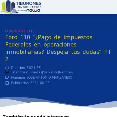
:
FOROS VIRTUALES
Foro 110 “¿Pago de impuestos
Federales en operaciones
inmobiliarias? Despeja tus dudas” PT
2
Duración: 2:02 HRS
Categorías:
Finanzas|Marketing|Negocios
Ponentes: JOSÉ ANTONIO MANZANERO
Publicación: 2021-08-05
También te puede interesar: