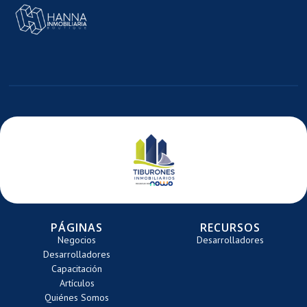
MAGEN
E
ARRETE
PÁGINAS
RECURSOS
Negocios
Desarrolladores
Desarrolladores
Capacitación
Artículos
Quiénes Somos