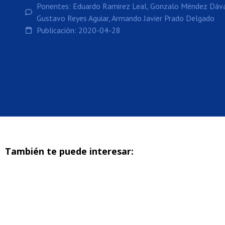
Ponentes: Eduardo Ramirez Leal, Gonzalo Méndez Dáva
Gustavo Reyes Aguiar, Armando Javier Prado Delgado
Publicación: 2020-04-28
También te puede interesar: