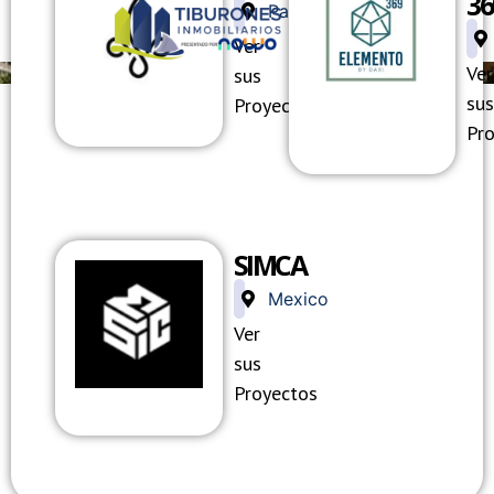
36
Panama
Ver
Ver
sus
sus
Proyectos
Pr
SIMCA
NLACE
ENLACE
ENLACE
Mexico
Ver
E
DE
DE
sus
Proyectos
MAGEN
IMAGEN
IMAGE