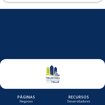
E
DE
DE
N
ARRETE
CARRETE
CARRE
TE
PÁGINAS
RECURSOS
Negocios
Desarrolladores