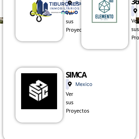
36
Panama
Ver
Ver
sus
sus
Proyectos
Pr
SIMCA
NLACE
ENLACE
ENLACE
Mexico
Ver
E
DE
DE
sus
Proyectos
MAGEN
IMAGEN
IMAGE