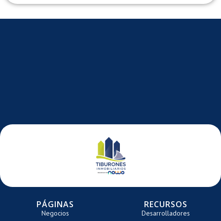
E
DE
DE
N
ARRETE
CARRETE
CARRE
TE
PÁGINAS
RECURSOS
Negocios
Desarrolladores