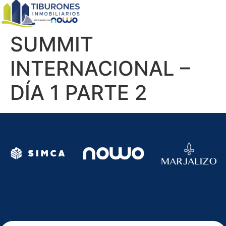
SUMMIT
NLACE
ENLACE
ENLACE
INTERNACIONAL –
DÍA 1 PARTE 2
E
DE
DE
N
MAGEN
IMAGEN
IMAGE
E
DE
DE
TE
ARRETE
CARRETE
CARRE