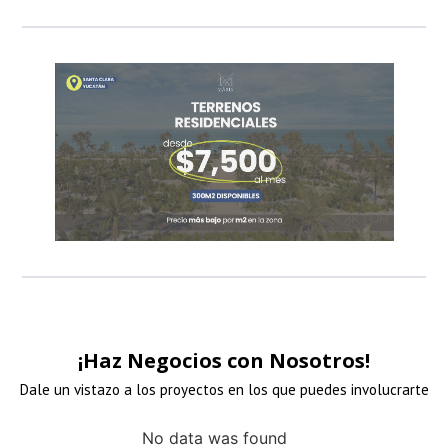
LINK DE ANUNCI
LINK DE ANUNCI
LINK DE ANUNCI
LINK DE ANUNCI
patrocinadore
patrocinadore
patrocinadore
patrocinadore
¡Haz Negocios con Nosotros!
Dale un vistazo a los proyectos en los que puedes involucrarte
No data was found