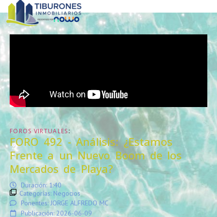
:
FOROS VIRTUALES
FORO 492 - Análisis: ¿Estamos
Frente a un Nuevo Boom de los
Mercados de Playa?
Duración: 1:40
Categorías:
Negocios
Ponentes: JORGE ALFREDO MC
Publicación: 2026-06-09