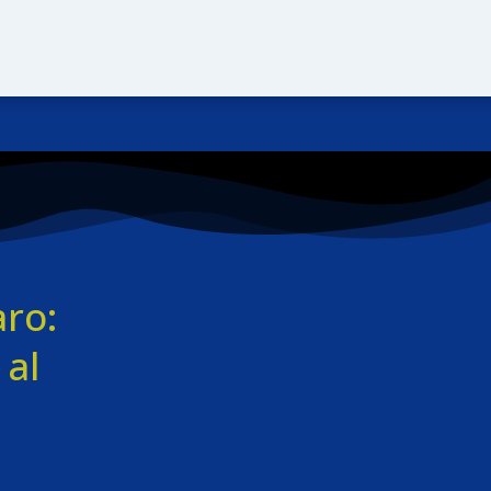
ro:
 al