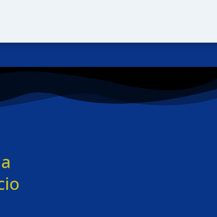
 a
cio