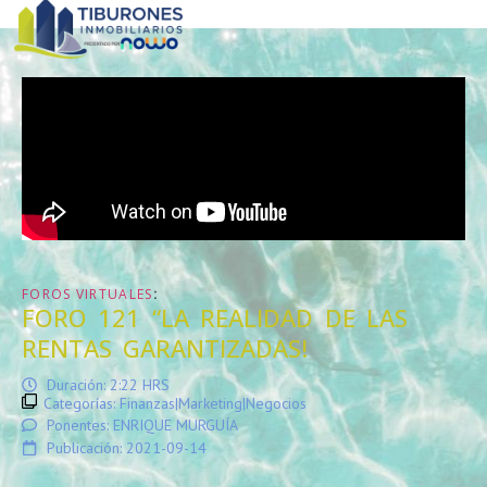
:
FOROS VIRTUALES
FORO 121 “LA REALIDAD DE LAS
RENTAS GARANTIZADAS!
Duración: 2:22 HRS
Categorías:
Finanzas|Marketing|Negocios
Ponentes: ENRIQUE MURGUÍA
Publicación: 2021-09-14