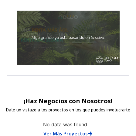
LINK DE ANUNCI
LINK DE ANUNCI
LINK DE ANUNCI
LINK DE ANUNCI
patrocinadore
patrocinadore
patrocinadore
patrocinadore
¡Haz Negocios con Nosotros!
Dale un vistazo a los proyectos en los que puedes involucrarte
NLACE
ENLACE
ENLACE
No data was found
Ver Más Proyectos