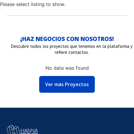
Please select listing to show.
¡HAZ NEGOCIOS CON NOSOTROS!
Descubre todos los proyectos que tenemos en la plataforma y
refiere contactos.
No data was found
NLACE
Ver más Proyectos
E
MAGEN