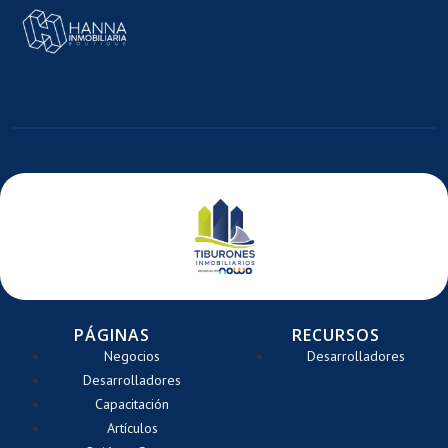
MAGEN
E
ARRETE
PÁGINAS
RECURSOS
Negocios
Desarrolladores
Desarrolladores
Capacitación
Artículos