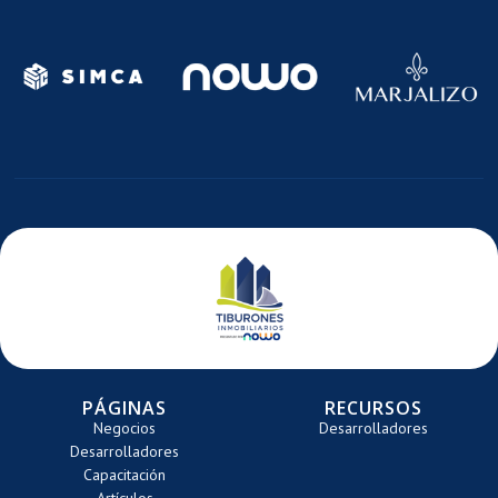
N
MAGEN
IMAGEN
IMAGE
E
DE
DE
TE
ARRETE
CARRETE
CARRE
PÁGINAS
RECURSOS
Negocios
Desarrolladores
Desarrolladores
Capacitación