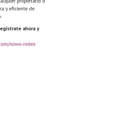
lquier propietario o
a y eficiente de
.
egístrate ahora y
s.com/nowo-redes