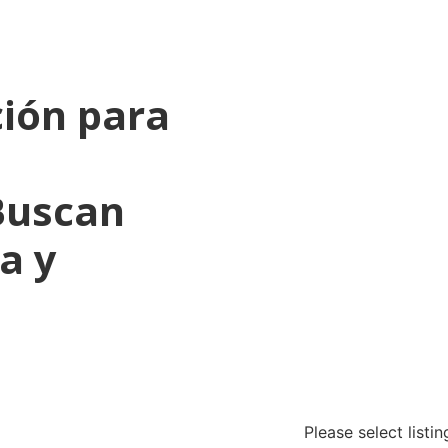
ión para
Buscan
a y
Please select listi