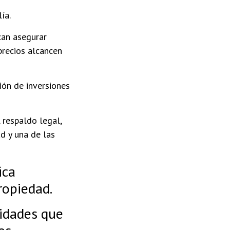
ía.
can asegurar
precios alcancen
ón de inversiones
 respaldo legal,
ad y una de las
ica
ropiedad.
nidades que