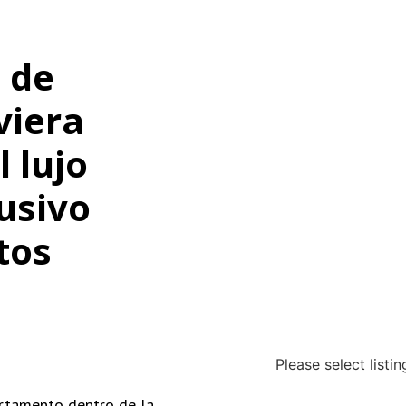
 de
iviera
 lujo
lusivo
tos
Please select listi
artamento dentro de la