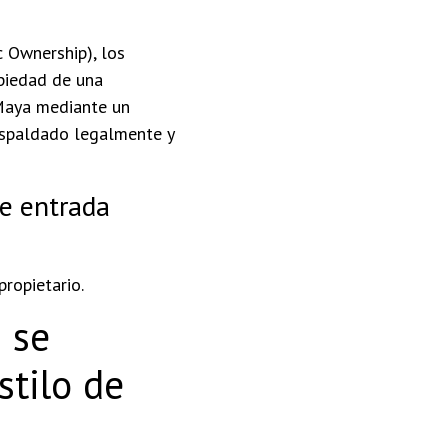
 Ownership), los
opiedad de una
 Maya mediante un
espaldado legalmente y
de entrada
propietario.
 se
stilo de