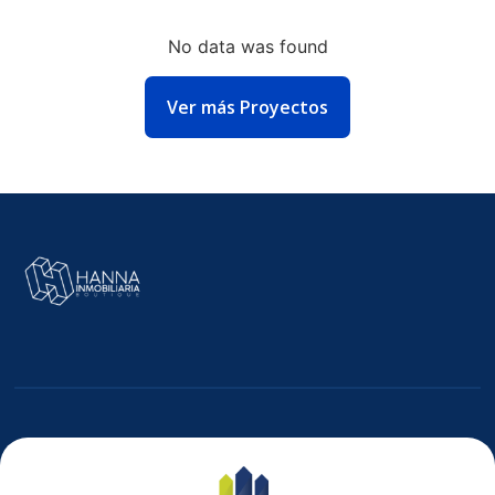
No data was found
NLACE
Ver más Proyectos
E
MAGEN
E
ARRETE