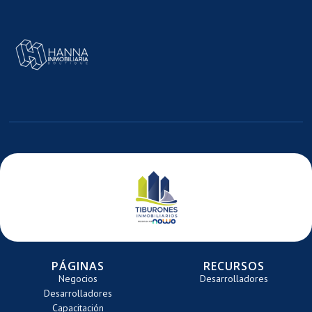
MAGEN
E
ARRETE
PÁGINAS
RECURSOS
Negocios
Desarrolladores
Desarrolladores
Capacitación