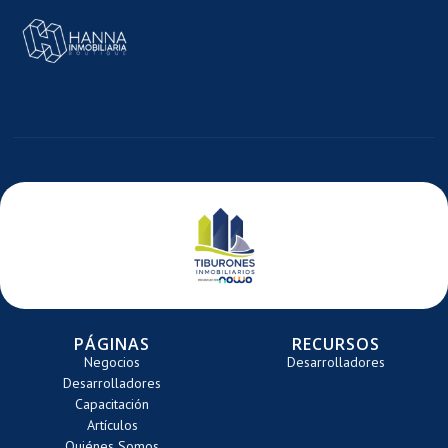
MAGEN
E
ARRETE
PÁGINAS
RECURSOS
Negocios
Desarrolladores
Desarrolladores
Capacitación
Artículos
Quiénes Somos