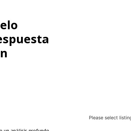
elo
respuesta
un
Please select listi
bo un análisis profundo