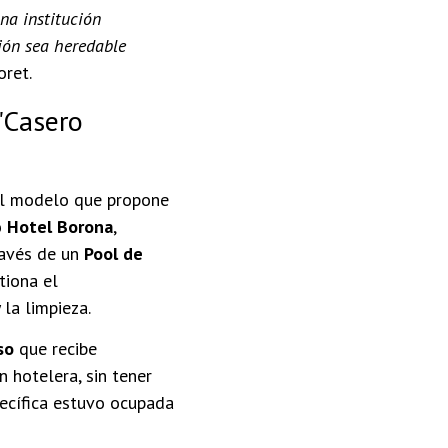
na institución
sión sea heredable
oret.
 "Casero
 El modelo que propone
o
Hotel Borona
,
ravés de un
Pool de
tiona el
la limpieza.
so
que recibe
 hotelera, sin tener
pecífica estuvo ocupada