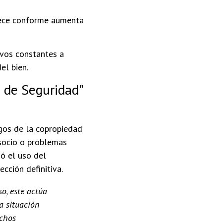
rece conforme aumenta
vos constantes a
el bien.
n de Seguridad"
sgos de la copropiedad
 socio o problemas
zó el uso del
cción definitiva.
so, este actúa
a situación
echos