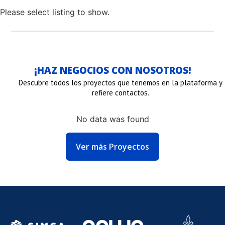
Please select listing to show.
¡HAZ NEGOCIOS CON NOSOTROS!
Descubre todos los proyectos que tenemos en la plataforma y
refiere contactos.
No data was found
NLACE
ENLACE
ENLACE
Ver más Proyectos
E
DE
DE
N
MAGEN
IMAGEN
IMAGE