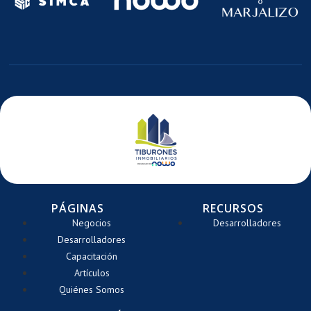
E
DE
DE
TE
ARRETE
CARRETE
CARRE
PÁGINAS
RECURSOS
Negocios
Desarrolladores
Desarrolladores
Capacitación
Artículos
Quiénes Somos