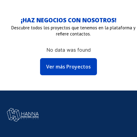
¡HAZ NEGOCIOS CON NOSOTROS!
Descubre todos los proyectos que tenemos en la plataforma y
refiere contactos.
No data was found
NLACE
Ver más Proyectos
E
MAGEN
E