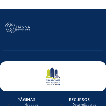
E
MAGEN
E
ARRETE
PÁGINAS
RECURSOS
Negocios
Desarrolladores