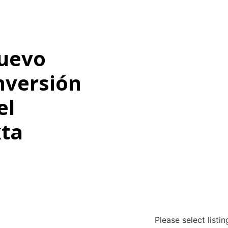
nuevo
nversión
el
ta
Please select listi