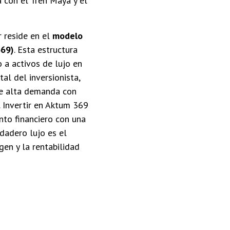
 con el Tren Maya y el
 reside en el
modelo
369)
. Esta estructura
 a activos de lujo en
al del inversionista,
de alta demanda con
l. Invertir en Aktum 369
ento financiero con una
rdadero lujo es el
gen y la rentabilidad